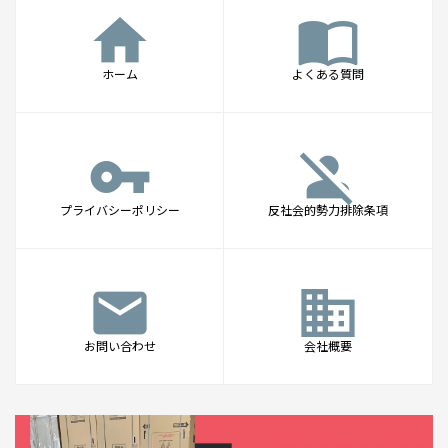
home
import_contacts
ホーム
よくある質問
vpn_key
person_off
プライバシーポリシー
反社会的勢力排除条項
mail
business
お問い合わせ
会社概要