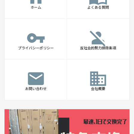
ホーム
よくある質問
vpn_key
person_off
プライバシーポリシー
反社会的勢力排除条項
mail
business
お問い合わせ
会社概要