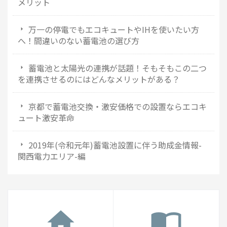
メリット
万一の停電でもエコキュートやIHを使いたい方
へ！間違いのない蓄電池の選び方
蓄電池と太陽光の連携が話題！そもそもこの二つ
を連携させるのにはどんなメリットがある？
京都で蓄電池交換・激安価格での設置ならエコキ
ュート激安革命
2019年(令和元年)蓄電池設置に伴う助成金情報-
関西電力エリア-編
home
import_contacts