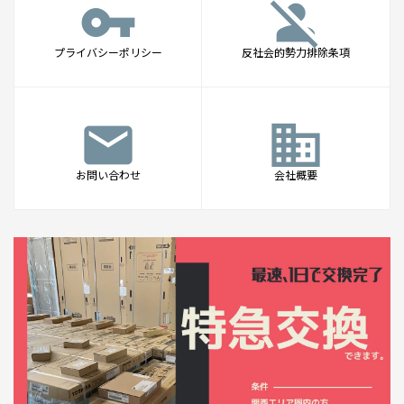
vpn_key
person_off
プライバシーポリシー
反社会的勢力排除条項
mail
business
お問い合わせ
会社概要