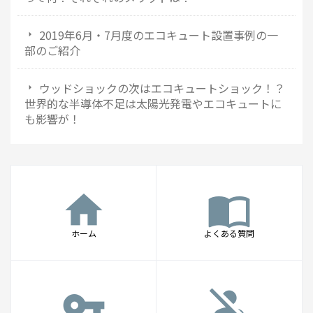
2019年6月・7月度のエコキュート設置事例の一
部のご紹介
ウッドショックの次はエコキュートショック！？
世界的な半導体不足は太陽光発電やエコキュートに
も影響が！
home
import_contacts
ホーム
よくある質問
vpn_key
person_off