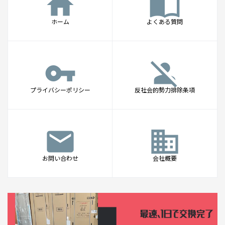
home
import_contacts
ホーム
よくある質問
vpn_key
person_off
プライバシーポリシー
反社会的勢力排除条項
mail
business
お問い合わせ
会社概要