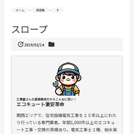
ホーム
用語集
す
スロープ
update
folder
2019/02/14
工事屋さんの直接販売だからこんなに安い！
エコキュート激安革命
関西エリアで、住宅設備電気工事を２５年以上にわた
り行っている専門業者。年間1,000件以上のエコキュ
ート工事・交換の実績あり。電気工事士２種、給水装