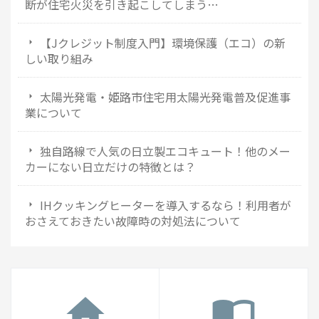
断が住宅火災を引き起こしてしまう…
【Jクレジット制度入門】環境保護（エコ）の新
しい取り組み
太陽光発電・姫路市住宅用太陽光発電普及促進事
業について
独自路線で人気の日立製エコキュート！他のメー
カーにない日立だけの特徴とは？
IHクッキングヒーターを導入するなら！利用者が
おさえておきたい故障時の対処法について
home
import_contacts