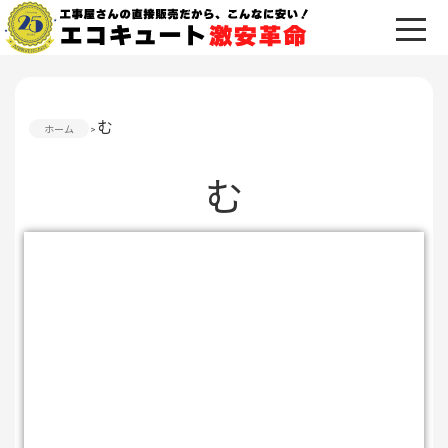
む
ホーム
む