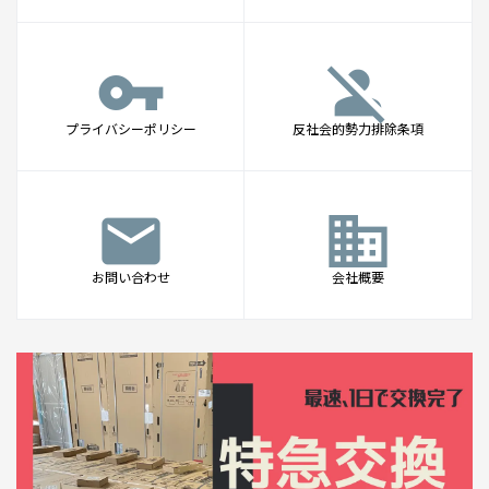
vpn_key
person_off
プライバシーポリシー
反社会的勢力排除条項
mail
business
お問い合わせ
会社概要