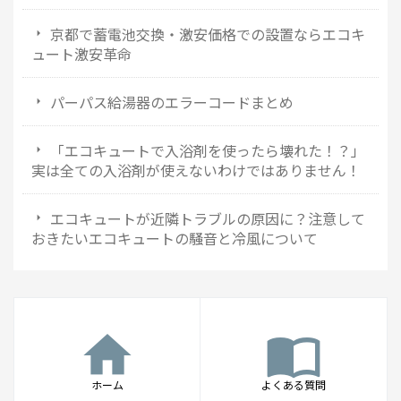
京都で蓄電池交換・激安価格での設置ならエコキ
ュート激安革命
パーパス給湯器のエラーコードまとめ
「エコキュートで入浴剤を使ったら壊れた！？」
実は全ての入浴剤が使えないわけではありません！
エコキュートが近隣トラブルの原因に？注意して
おきたいエコキュートの騒音と冷風について
home
import_contacts
ホーム
よくある質問