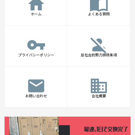
home
import_contacts
ホーム
よくある質問
vpn_key
person_off
プライバシーポリシー
反社会的勢力排除条項
mail
business
お問い合わせ
会社概要