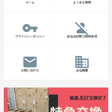
ホーム
よくある質問
vpn_key
person_off
プライバシーポリシー
反社会的勢力排除条項
mail
business
お問い合わせ
会社概要