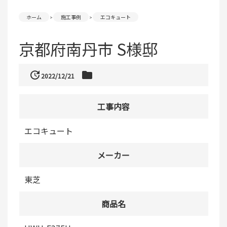
ホーム
施工事例
エコキュート
京都府南丹市 S様邸
update
folder
2022/12/21
工事内容
エコキュート
メーカー
東芝
商品名