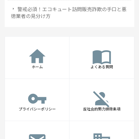
警戒必須！エコキュート訪問販売詐欺の手口と悪
徳業者の見分け方
home
import_contacts
ホーム
よくある質問
vpn_key
person_off
プライバシーポリシー
反社会的勢力排除条項