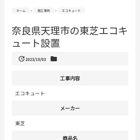
ホーム
施工事例
エコキュート
奈良県天理市の東芝エコキ
ュート設置
update
folder
2023/10/03
工事内容
エコキュート
メーカー
東芝
商品名