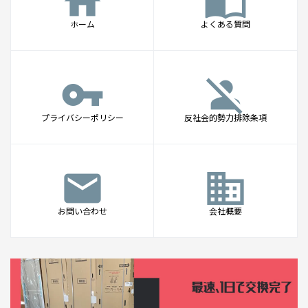
home
import_contacts
ホーム
よくある質問
vpn_key
person_off
プライバシーポリシー
反社会的勢力排除条項
mail
business
お問い合わせ
会社概要