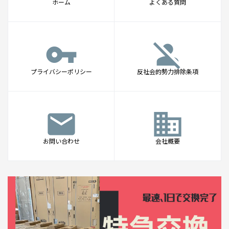
ホーム
よくある質問
vpn_key
person_off
プライバシーポリシー
反社会的勢力排除条項
mail
business
お問い合わせ
会社概要