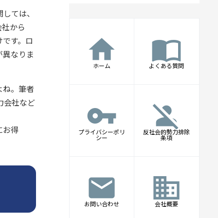
関しては、
会社から
home
import_contacts
けです。ロ
が異なりま
ホーム
よくある質問
よね。筆者
力会社など
vpn_key
person_off
にお得
プライバシーポリ
反社会的勢力排除
シー
条項
mail
business
お問い合わせ
会社概要