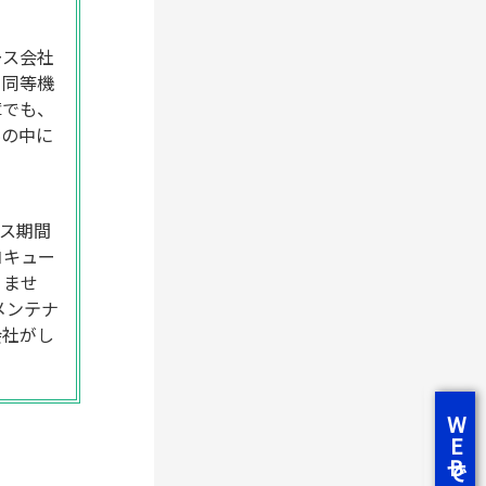
ース会社
、同等機
障でも、
料の中に
ス期間
コキュー
りませ
メンテナ
会社がし
WEBで相談