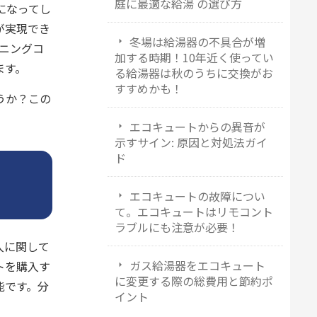
庭に最適な給湯 の選び方
になってし
が実現でき
冬場は給湯器の不具合が増
ンニングコ
加する時期！10年近く使ってい
ます。
る給湯器は秋のうちに交換がお
すすめかも！
うか？この
エコキュートからの異音が
示すサイン: 原因と対処法ガイ
ド
エコキュートの故障につい
て。エコキュートはリモコント
ラブルにも注意が必要！
入に関して
ガス給湯器をエコキュート
トを購入す
に変更する際の総費用と節約ポ
能です。分
イント