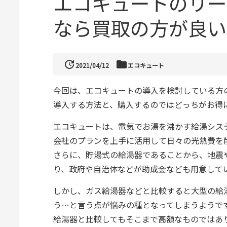
エコキュートのリー
なら買取の方が良い
update
folder
2021/04/12
エコキュート
今回は、エコキュートの導入を検討している方
導入する方法と、購入するのではどっちがお得
エコキュートは、電気でお湯を沸かす給湯シス
会社のプランを上手に活用して日々の光熱費を
さらに、貯湯式の給湯器であることから、地震
り、政府や自治体などが助成金なども用意して
しかし、ガス給湯器などと比較すると大型の給
う…と言う点が悩みの種となってしまうようで
給湯器と比較してもそこまで高額なものではあ