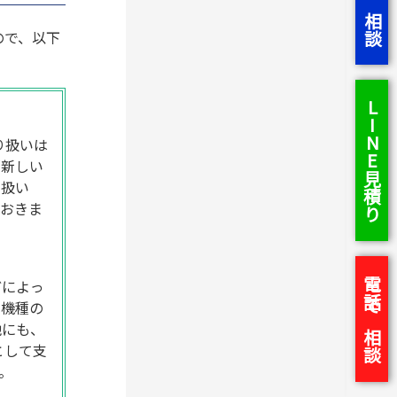
ので、以下
LINE見積り
り扱いは
「新しい
り扱い
ておきま
電話で相談
どによっ
も機種の
他にも、
として支
。