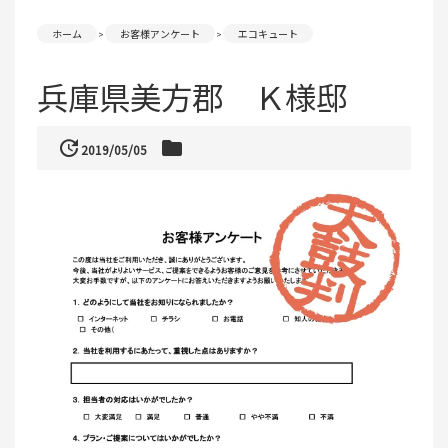
ホーム
お客様アンケート
エコキュート
兵庫県美方郡 Ｋ様邸
update
folder
2019/05/05