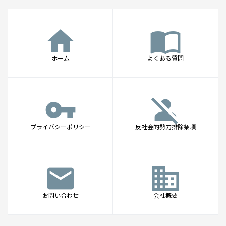
home
import_contacts
ホーム
よくある質問
vpn_key
person_off
プライバシーポリシー
反社会的勢力排除条項
mail
business
お問い合わせ
会社概要