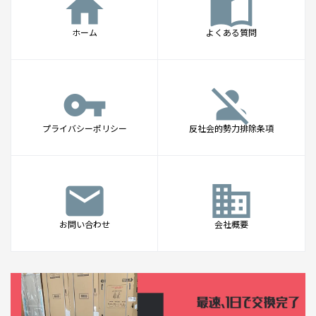
home
import_contacts
ホーム
よくある質問
vpn_key
person_off
プライバシーポリシー
反社会的勢力排除条項
mail
business
お問い合わせ
会社概要