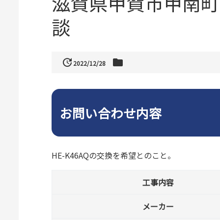
滋賀県甲賀市甲南町
談
update
folder
2022/12/28
お問い合わせ内容
HE-K46AQの交換を希望とのこと。
工事内容
メーカー