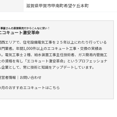
滋賀県甲賀市甲南町希望ケ丘本町
工事屋さんの直接販売だからこんなに安い！
エコキュート激安革命
関西エリアで、住宅設備電気工事を２５年以上にわたり行っている
専門業者。年間1,000件以上のエコキュート工事・交換の実績あ
り。電気工事士２種、給水装置工事主任技術者、ガス簡易内管施工
士の資格を有し「エコキュート激安革命」というプロフェッショナ
ル企業として、常に技術と知識をアップデートしています。
運営者情報
｜
お問い合わせ
今月のおすすめエコキュートはこちら