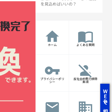
を見込めばいいの？
home
import_contacts
ホーム
よくある質問
vpn_key
person_off
プライバシーポリ
反社会的勢力排除
シー
条項
WEBで相談
mail
business