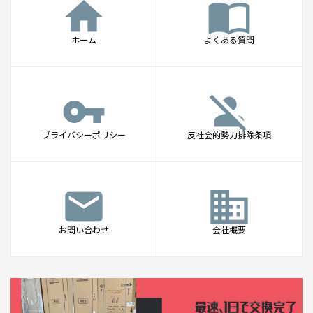
home
import_contacts
ホーム
よくある質問
vpn_key
person_off
プライバシーポリシー
反社会的勢力排除条項
mail
business
お問い合わせ
会社概要