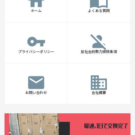
home
import_contacts
ホーム
よくある質問
vpn_key
person_off
プライバシーポリシー
反社会的勢力排除条項
mail
business
お問い合わせ
会社概要