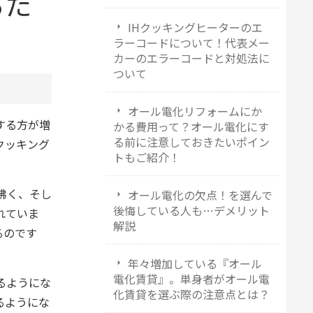
るた
て
IHクッキングヒーターのエ
ラーコードについて！代表メー
カーのエラーコードと対処法に
ついて
オール電化リフォームにか
する方が増
かる費用って？オール電化にす
る前に注意しておきたいポイン
クッキング
トもご紹介！
沸く、そし
オール電化の欠点！を選んで
後悔している人も…デメリット
れていま
解説
るのです
年々増加している『オール
電化賃貸』。単身者がオール電
るようにな
化賃貸を選ぶ際の注意点とは？
るようにな