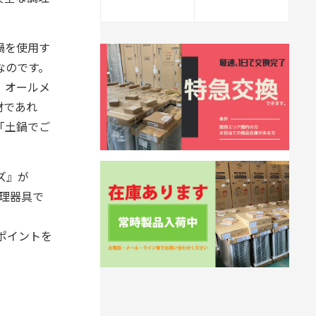
鍋を使用す
なのです。
、オールメ
材であれ
「土鍋でご
ズ』が
理器具で
ポイントを