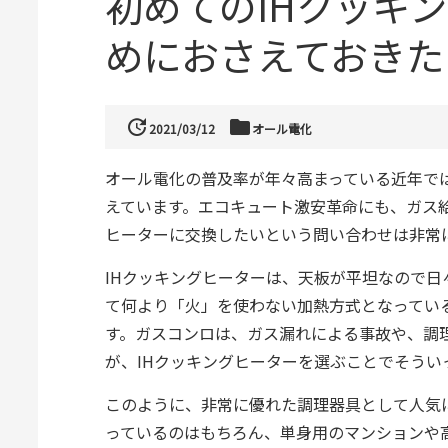
初めてのIHクッキ
めにおさえておきた
update
folder
2021/03/12
オール電化
オール電化の普及率が年々高まっている近年で
えています。エコキュート激安革命にも、ガス
ヒーターに交換したいという問い合わせは非常
IHクッキングヒーターは、天板が平坦なので
て何より「火」を使わない加熱方式となってい
す。ガスコンロは、ガス漏れによる事故や、調
が、IHクッキングヒーターを選ぶことでそう
このように、非常に優れた調理器具として人気
っているのはもちろん、単身用のマンションや