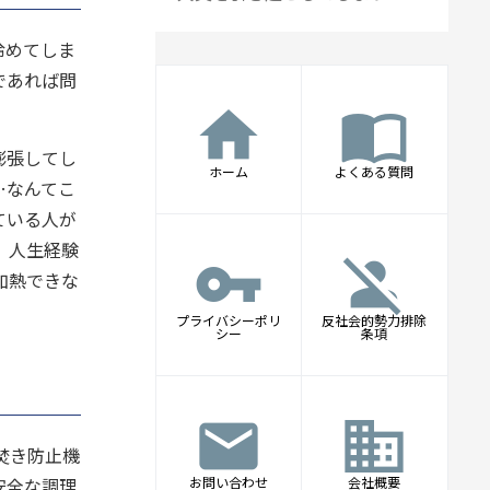
冷めてしま
であれば問
home
import_contacts
膨張してし
ホーム
よくある質問
…なんてこ
ている人が
、人生経験
vpn_key
person_off
加熱できな
プライバシーポリ
反社会的勢力排除
シー
条項
mail
business
焚き防止機
お問い合わせ
会社概要
安全な調理