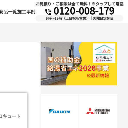
お見積り・ご相談は全て無料！※タップして電話
0120-008-179
商品一覧
施工事例
phone_in_talk
9時～19時（土日祝も営業）｜火曜日定休日
コキュート