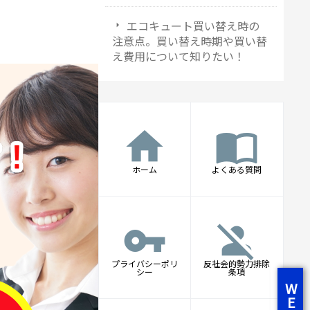
エコキュート買い替え時の
注意点。買い替え時期や買い替
え費用について知りたい！
home
import_contacts
ホーム
よくある質問
vpn_key
person_off
プライバシーポリ
反社会的勢力排除
シー
条項