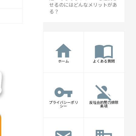
せるのにはどんなメリットがあ
る？
home
import_contacts
ホーム
よくある質問
vpn_key
person_off
プライバシーポリ
反社会的勢力排除
シー
条項