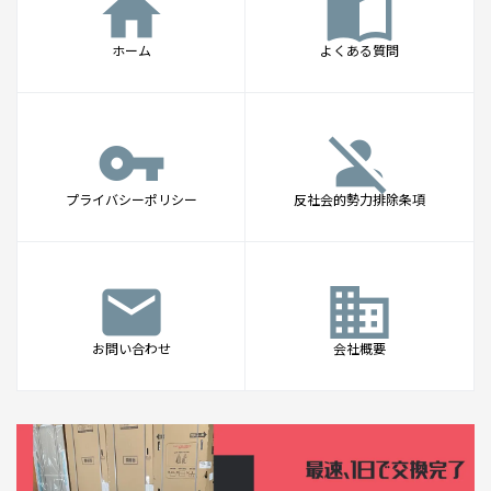
home
import_contacts
ホーム
よくある質問
vpn_key
person_off
プライバシーポリシー
反社会的勢力排除条項
mail
business
お問い合わせ
会社概要