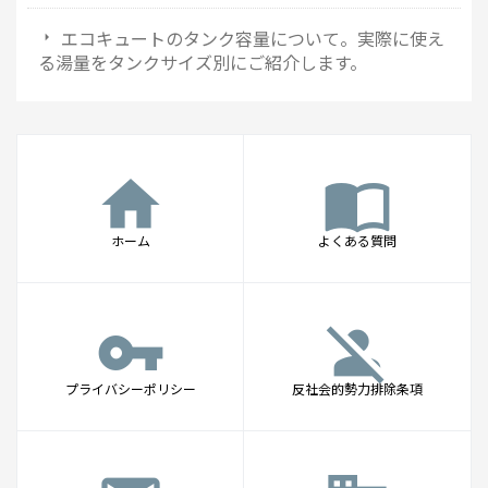
エコキュートのタンク容量について。実際に使え
る湯量をタンクサイズ別にご紹介します。
home
import_contacts
ホーム
よくある質問
vpn_key
person_off
プライバシーポリシー
反社会的勢力排除条項