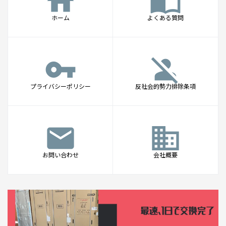
home
import_contacts
ホーム
よくある質問
vpn_key
person_off
プライバシーポリシー
反社会的勢力排除条項
mail
business
お問い合わせ
会社概要