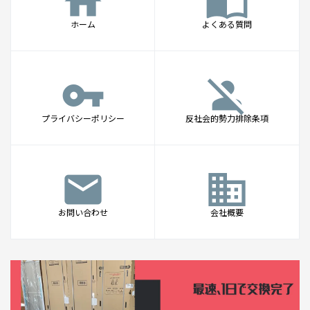
home
import_contacts
ホーム
よくある質問
vpn_key
person_off
プライバシーポリシー
反社会的勢力排除条項
mail
business
お問い合わせ
会社概要