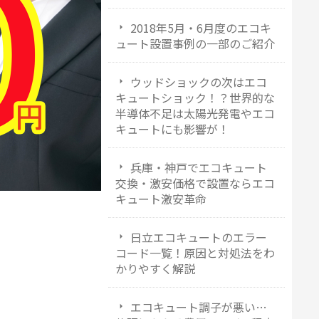
2018年5月・6月度のエコキ
ュート設置事例の一部のご紹介
ウッドショックの次はエコ
キュートショック！？世界的な
半導体不足は太陽光発電やエコ
キュートにも影響が！
兵庫・神戸でエコキュート
交換・激安価格で設置ならエコ
キュート激安革命
日立エコキュートのエラー
コード一覧！原因と対処法をわ
かりやすく解説
エコキュート調子が悪い…