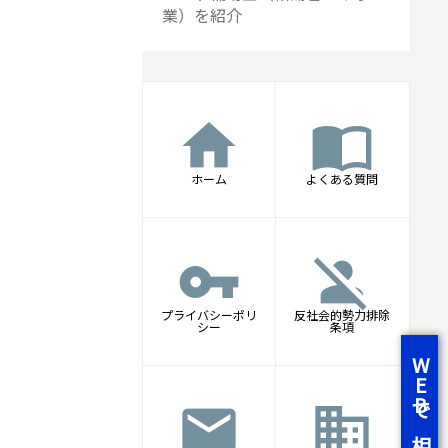
業）を紹介
home
import_contacts
ホーム
よくある質問
vpn_key
person_off
プライバシーポリ
反社会的勢力排除
シー
条項
WEBで相談
mail
business