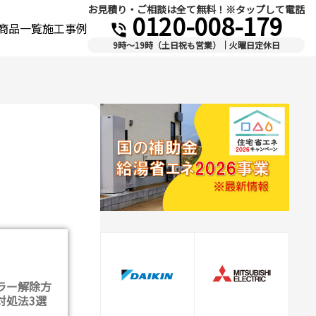
お見積り・ご相談は全て無料！※タップして電話
0120-008-179
商品一覧
施工事例
phone_in_talk
9時～19時（土日祝も営業）｜火曜日定休日
ラー解除方
対処法3選