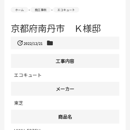
ホーム
施工事例
エコキュート
京都府南丹市 Ｋ様邸
update
folder
2022/12/21
工事内容
エコキュート
メーカー
東芝
商品名