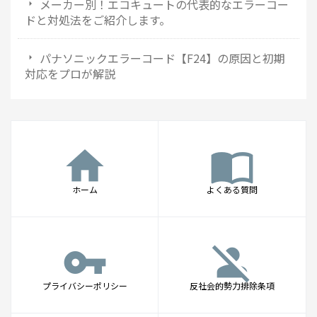
メーカー別！エコキュートの代表的なエラーコー
ドと対処法をご紹介します。
パナソニックエラーコード【F24】の原因と初期
対応をプロが解説
home
import_contacts
ホーム
よくある質問
vpn_key
person_off
プライバシーポリシー
反社会的勢力排除条項